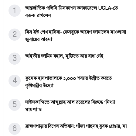
1
আন্তর্জাতিক পলিসি ডিসকাশন কনফারেন্সে UCLA-তে
বক্তব্য রাখলেন
2
মিস ইউ শেখ হাসিনা- ফেসবুকে আবেগ জানালেন মাওলানা
জুবায়ের আহমা
3
আইভীর জামিন বহাল, মুক্তিতে আর বাধা নেই
4
কুমেক হাসপাতালকে ১,০০০ শয্যায় উন্নীত করতে
কৃষিমন্ত্রীর উদ্যো
5
দাউদকান্দিতে আব্দুল্লাহ আল রয়েলের বিরুদ্ধে ‘মিথ্যা
মামলা ও
6
ব্রাহ্মণপাড়ায় বিশেষ অভিযান: গাঁজা গাছসহ যুবক গ্রেপ্তার, মা