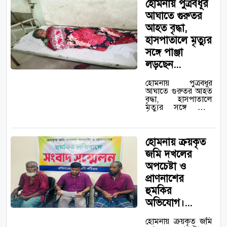
হোমনায় পুত্রবধূর
আঘাতে গুরুতর
আহত বৃদ্ধা,
হাসপাতালে মৃত্যুর
সঙ্গে পাঞ্জা
লড়ছেন...
হোমনায় পুত্রবধূর
আঘাতে গুরুতর আহত
বৃদ্ধা, হাসপাতালে
মৃত্যুর সঙ্গে পাঞ্জা
লড়ছেন…
হোমনায় ক্রয়কৃত
জমি দখলের
অপচেষ্টা ও
প্রাণনাশের
হুমকির
অভিযোগ।...
হোমনায় ক্রয়কৃত জমি