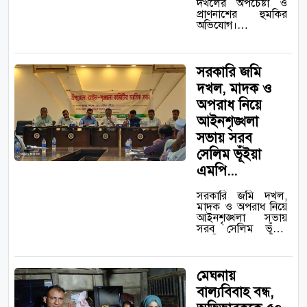
দখলের অপচেষ্টা ও
প্রাণনাশের হুমকির
অভিযোগ।…
সরকারি জমি
দখল, মাদক ও
অপরাধ নিয়ে
আইনশৃঙ্খলা
সভায় সরব
সেলিম ভূঁইয়া
এমপি...
সরকারি জমি দখল,
মাদক ও অপরাধ নিয়ে
আইনশৃঙ্খলা সভায়
সরব সেলিম ভূঁইয়া
এমপি…
মেঘনায়
বাল্যবিবাহ বন্ধ,