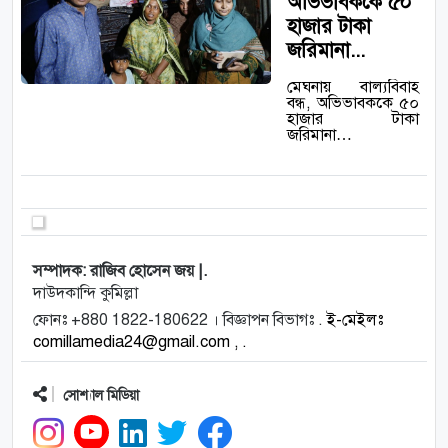
অভিভাবককে ৫০
হাজার টাকা
জরিমানা...
মেঘনায় বাল্যবিবাহ
বন্ধ, অভিভাবককে ৫০
হাজার টাকা
জরিমানা…
সম্পাদক: রাজিব হোসেন জয় |.
দাউদকান্দি কুমিল্লা
ফোনঃ +880 1822-180622 । বিজ্ঞাপন বিভাগঃ .
ই-মেইলঃ
comillamedia24@gmail.com , .
সোশ্যাল মিডিয়া