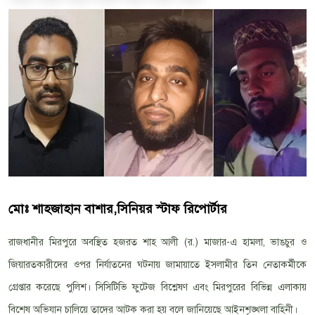
মোঃ শাহজাহান বাশার,সিনিয়র স্টাফ রিপোর্টার
রাজধানীর মিরপুরে অবস্থিত হজরত শাহ আলী (র.) মাজার-এ হামলা, ভাঙচুর ও
জিয়ারতকারীদের ওপর নির্যাতনের ঘটনায় জামায়াতে ইসলামীর তিন নেতাকর্মীকে
গ্রেপ্তার করেছে পুলিশ। সিসিটিভি ফুটেজ বিশ্লেষণ এবং মিরপুরের বিভিন্ন এলাকায়
বিশেষ অভিযান চালিয়ে তাদের আটক করা হয় বলে জানিয়েছে আইনশৃঙ্খলা বাহিনী।