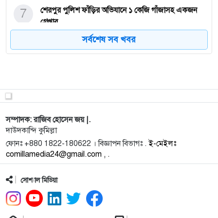
7
শেরপুর পুলিশ ফাঁড়ির অভিযানে ১ কেজি গাঁজাসহ একজন
গ্রেপ্তার
সর্বশেষ সব খবর
8
বিশেষ অভিযানে ঢাকা জেলা ডিবির জালে ৫ মাদক
ব্যবসায়ী, উদ্ধার
9
পুতিন-কিমের সঙ্গে চুক্তি চান ট্রাম্প
সম্পাদক: রাজিব হোসেন জয় |.
10
অ্যাম্বুলেন্সে ভারতীয় ১১৭ বোতল হুইস্কি, পরশুরামে আটক
দাউদকান্দি কুমিল্লা
২
ফোনঃ +880 1822-180622 । বিজ্ঞাপন বিভাগঃ .
ই-মেইলঃ
comillamedia24@gmail.com , .
11
দাউদকান্দিতে পরিবারের পাঁচ জনকে কুপিয়ে আহত
চিকিৎসাধীন অবস্থ
সোশ্যাল মিডিয়া
12
ফুলেল শুভেচ্ছায় আবুল হাশেম চেয়ারম্যানকে বরণ করল
দাউদকান্দি