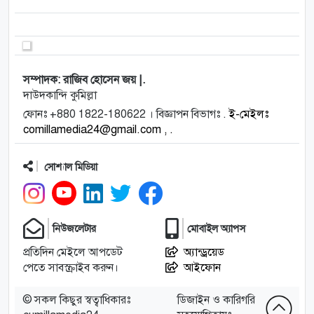
সম্পাদক: রাজিব হোসেন জয় |.
দাউদকান্দি কুমিল্লা
ফোনঃ +880 1822-180622 । বিজ্ঞাপন বিভাগঃ .
ই-মেইলঃ
comillamedia24@gmail.com , .
সোশ্যাল মিডিয়া
নিউজলেটার
মোবাইল অ্যাপস
প্রতিদিন মেইলে আপডেট
অ্যান্ড্রয়েড
পেতে সাবস্ক্রাইব করুন।
আইফোন
© সকল কিছুর স্বত্বাধিকারঃ
ডিজাইন ও কারিগরি