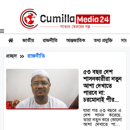
জাতীয়
রাজনীতি
আন্তজাতিক
তথ্য প্রযুক্তি
সারা
প্রচ্ছদ
রাজনীতি
৫৩ বছর দেশ
শাসনকারীরা নতুন
আশা দেখাতে
পারবে না:
চরমোনাই পীর...
যারা গত ৫৩ বছরে এ
দেশ শাসন করেছে,
তারা নতুন করে কোনো
আশা দেখাতে পারবে
না বলে মন্তব্য করেছেন