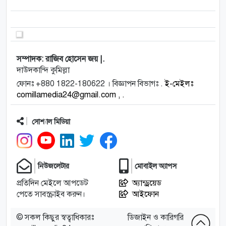
যুদ্ধবিরতি কার্যকর হবে
না। ইসরায়েলের
প্রধানমন্ত্রী বেনিয়ামিন
নেতানিয়াহু আজ
রোববার এমন হুঁশিয়ারি
দিয়েছেন।মুক্তি দেওয়া
হবে এমন জিম্মি
সম্পাদক: রাজিব হোসেন জয় |.
ব্যক্তিদের তালিকা
দাউদকান্দি কুমিল্লা
হামাস প্রকাশ না করা
পর্যন্ত পূর্বনির্ধারিত সময়ে
ফোনঃ +880 1822-180622 । বিজ্ঞাপন বিভাগঃ .
ই-মেইলঃ
যুদ্ধবির...…
comillamedia24@gmail.com , .
সোশ্যাল মিডিয়া
নিউজলেটার
মোবাইল অ্যাপস
প্রতিদিন মেইলে আপডেট
অ্যান্ড্রয়েড
পেতে সাবস্ক্রাইব করুন।
আইফোন
© সকল কিছুর স্বত্বাধিকারঃ
ডিজাইন ও কারিগরি