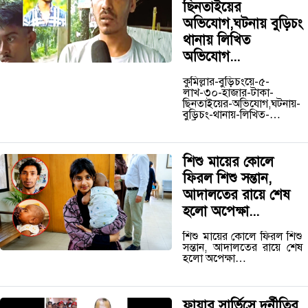
ছিনতাইয়ের
অভিযোগ,ঘটনায় বুড়িচং
থানায় লিখিত
অভিযোগ...
কুমিল্লার-বুড়িচংয়ে-৫-
লাখ-৩০-হাজার-টাকা-
ছিনতাইয়ের-অভিযোগ,ঘটনায়-
বুড়িচং-থানায়-লিখিত-
অভিযোগ…
শিশু মায়ের কোলে
ফিরল শিশু সন্তান,
আদালতের রায়ে শেষ
হলো অপেক্ষা...
শিশু মায়ের কোলে ফিরল শিশু
সন্তান, আদালতের রায়ে শেষ
হলো অপেক্ষা…
ফায়ার সার্ভিসে দুর্নীতির