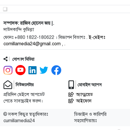
সম্পাদক: রাজিব হোসেন জয় |.
দাউদকান্দি কুমিল্লা
ফোনঃ +880 1822-180622 । বিজ্ঞাপন বিভাগঃ .
ই-মেইলঃ
comillamedia24@gmail.com , .
সোশ্যাল মিডিয়া
নিউজলেটার
মোবাইল অ্যাপস
প্রতিদিন মেইলে আপডেট
অ্যান্ড্রয়েড
পেতে সাবস্ক্রাইব করুন।
আইফোন
© সকল কিছুর স্বত্বাধিকারঃ
ডিজাইন ও কারিগরি
cumillamedia24
সহযোগিতায়ঃ