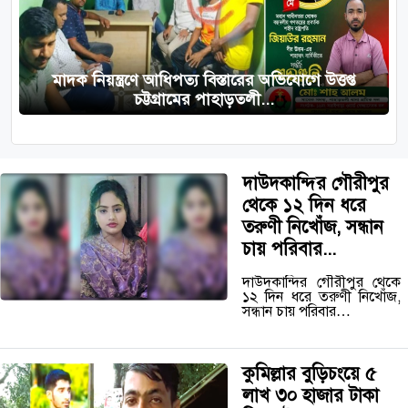
মাদক নিয়ন্ত্রণে আধিপত্য বিস্তারের অভিযোগে উত্তপ্ত
চট্টগ্রামের পাহাড়তলী...
দাউদকান্দির গৌরীপুর
থেকে ১২ দিন ধরে
তরুণী নিখোঁজ, সন্ধান
চায় পরিবার...
দাউদকান্দির গৌরীপুর থেকে
১২ দিন ধরে তরুণী নিখোঁজ,
সন্ধান চায় পরিবার…
কুমিল্লার বুড়িচংয়ে ৫
লাখ ৩০ হাজার টাকা