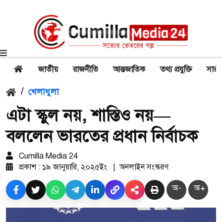
জাতীয়
রাজনীতি
আন্তজাতিক
তথ্য প্রযুক্তি
সারা
/
খেলাধুলা
এটা স্কুল নয়, শাস্তিও নয়—
বললেন ভারতের প্রধান নির্বাচক
Cumilla Media 24
প্রকাশ : ১৯ জানুয়ারি, ২০২৫ইং
|
অনলাইন সংস্করণ
অ-
অ+