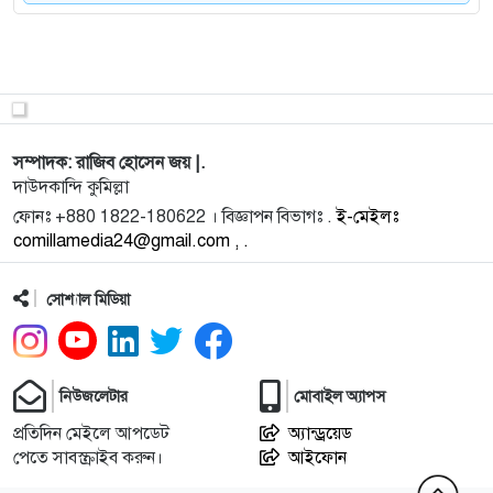
মামলা ও
9
কুমিল্লার শ্রেষ্ঠ ইউএনও ব্রাহ্মণপাড়া উপজেলা নির্বাহী কর্মকর্
10
বিসিসির সঙ্গে চুক্তি বাতিল করল নির্বাচন কমিশন
সম্পাদক: রাজিব হোসেন জয় |.
দাউদকান্দি কুমিল্লা
ফোনঃ +880 1822-180622 । বিজ্ঞাপন বিভাগঃ .
ই-মেইলঃ
11
ঠাকুরগাঁওয়ে ইত্যাদির শুটিংয়ে কী ঘটেছিল, জানালেন হানিফ
comillamedia24@gmail.com , .
সংকেত
সোশ্যাল মিডিয়া
12
গৌরীপুরে ইলেকট্রিক পরিবেশক ঐক্য পরিষদের পরিচিতি ও
আলোচনা সভা
নিউজলেটার
মোবাইল অ্যাপস
13
দাউদকান্দিতে গৃহবধূর মৃত্যু: পরিকল্পিত হত্যার অভিযোগে
প্রতিদিন মেইলে আপডেট
অ্যান্ড্রয়েড
গ্রামব
পেতে সাবস্ক্রাইব করুন।
আইফোন