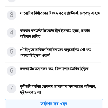
3
সাংবাদিক নির্যাতনের বিরুদ্ধে নতুন প্ল্যাটফর্ম, নেতৃত্বে আহমে
4
কসবায় কনটেন্ট ক্রিয়েটর দ্বীন ইসলাম হত্যা, ঢাকায়
অভিযান চালিয়
5
গৌরীপুরে আকিজ সিরামিকসের অনুমোদিত শো-রুম
‘মানহা টাইলস ওয়ার্ল
6
দক্ষতা উন্নয়নে নজর কম, ফ্রিল্যান্সার তৈরির হিড়িক
7
কৃষিজমি কাটায় হোমনায় ভ্রাম্যমাণ আদালতের অভিযান,
দুইজনকে ১ লা
সর্বশেষ সব খবর
8
দাউদকান্দিতে আব্দুল্লাহ আল রয়েলের বিরুদ্ধে ‘মিথ্যা