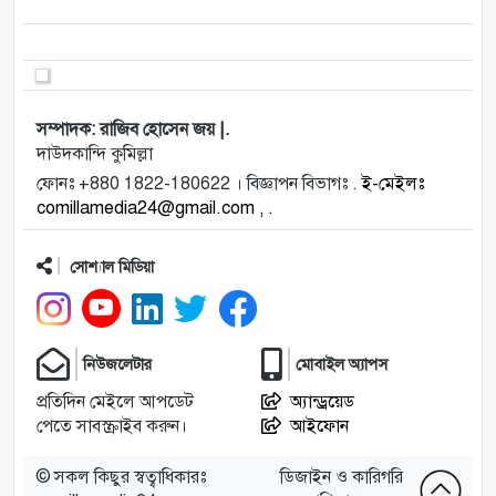
রাজধানী ঢাকাসহ
অন্তত ১৫ জেলায়
বিক্ষোভ হয়েছে।
বিএনপি, বৈষম্যবিরোধী
ছাত্র আন্দোলন, জাতীয়
নাগরিক কমিটি,
সচেতন নাগরিক
সম্পাদক: রাজিব হোসেন জয় |.
সমাজসহ বিভিন্ন
দাউদকান্দি কুমিল্লা
ব্যানারে এসব বিক্ষোভ
ও প্রতিবাদ সমাবেশের
ফোনঃ +880 1822-180622 । বিজ্ঞাপন বিভাগঃ .
ই-মেইলঃ
আয়োজন করা হয়।...
comillamedia24@gmail.com , .
…
সোশ্যাল মিডিয়া
নিউজলেটার
মোবাইল অ্যাপস
প্রতিদিন মেইলে আপডেট
অ্যান্ড্রয়েড
পেতে সাবস্ক্রাইব করুন।
আইফোন
© সকল কিছুর স্বত্বাধিকারঃ
ডিজাইন ও কারিগরি