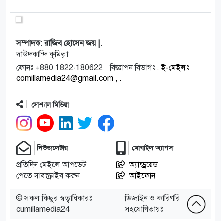
সম্পাদক: রাজিব হোসেন জয় |.
দাউদকান্দি কুমিল্লা
ফোনঃ +880 1822-180622 । বিজ্ঞাপন বিভাগঃ .
ই-মেইলঃ
comillamedia24@gmail.com , .
সোশ্যাল মিডিয়া
নিউজলেটার
মোবাইল অ্যাপস
প্রতিদিন মেইলে আপডেট
অ্যান্ড্রয়েড
পেতে সাবস্ক্রাইব করুন।
আইফোন
© সকল কিছুর স্বত্বাধিকারঃ
ডিজাইন ও কারিগরি
cumillamedia24
সহযোগিতায়ঃ