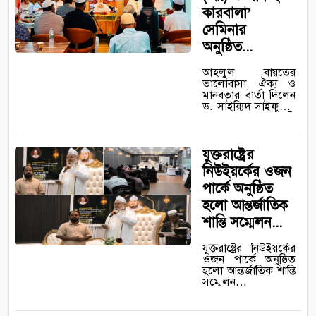
কারবালা’
সেমিনার
অনুষ্ঠিত...
আহলুল বায়তের
ভালোবাসা, ঐক্য ও
মানবতার বার্তা দিলেন
ড. সাইয়্যিদ সাইফুদ্দীন
আহমেদ আল-হাসানী
আল-মাইজভাণ্ডারী…
যুক্তরাষ্ট্রের
নিউইয়র্কের ওজন
পার্কে অনুষ্ঠিত
হলো আন্তর্জাতিক
শান্তি সম্মেলন...
যুক্তরাষ্ট্রের নিউইয়র্কের
ওজন পার্কে অনুষ্ঠিত
হলো আন্তর্জাতিক শান্তি
সম্মেলন…