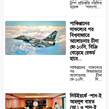
ট্রাম্প প্রতিকৃতি সম্বলিত
স্মারক পাসপোর্টের
পরিকল্পনা…
পাকিস্তানের
সাফল্যের পর
বিশ্ববাজারে
আলোচনায় চীনা
জে-১০সি, বিক্রি
বেড়েছে রেকর্ড
হারে...
পাকিস্তানের সাফল্যের
পর বিশ্ববাজারে
আলোচনায় চীনা
জে-১০সি, বিক্রি
বেড়েছে রেকর্ড হারে…
নিউইয়র্কে ‘শান-ই
আহলুল বায়ত
(আ.) ও শান-ই