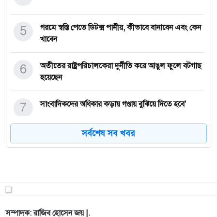
5
গরমে স্বস্তি পেতে ডিটক্স পানীয়, কীভাবে বানাবেন এবং কেন
খাবেন
6
অতীতের রাষ্ট্রপরিচালকেরা দুর্নীতি করে আঙুল ফুলে বটগাছ
হয়েছেন
7
সাংবাদিকদের অধিকার কড়ায় গণ্ডায় বুঝিয়ে দিতে হবে'
সর্বশেষ সব খবর
8
বলিপদুয়া জজ বাড়ির মেয়ে তাসফিয়া ট্যালেন্ট পুল বৃত্তি
পেয়েছে।
9
শেরপুর পুলিশ ফাঁড়ির অভিযানে ১ কেজি গাঁজাসহ একজন
গ্রেপ্তার
সম্পাদক: রাজিব হোসেন জয় |.
নিউইয়র্কে ‘শান-ই আহলুল বায়ত (আ.) ও শান-ই কারবালা’