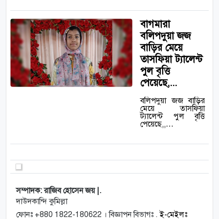
বাগমারা
বলিপদুয়া জজ
বাড়ির মেয়ে
তাসফিয়া ট্যালেন্ট
পুল বৃত্তি
পেয়েছে,...
বলিপদুয়া জজ বাড়ির
মেয়ে তাসফিয়া
ট্যালেন্ট পুল বৃত্তি
পেয়েছে,,…
সম্পাদক: রাজিব হোসেন জয় |.
দাউদকান্দি কুমিল্লা
ফোনঃ +880 1822-180622 । বিজ্ঞাপন বিভাগঃ .
ই-মেইলঃ