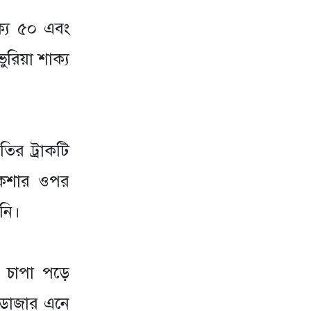
াক্য ৫০ এবং
ুরিয়া শাক্য
তির ট্রাকটি
রিকশার ওপর
নি।
চে চাপা পড়ে
লডোজার এনে