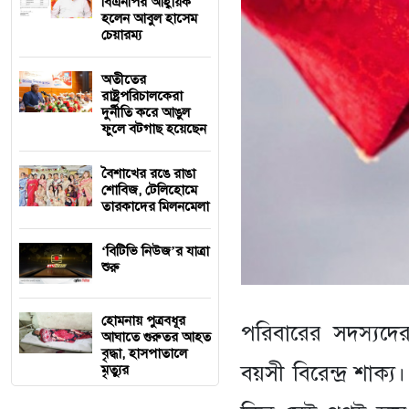
বিএনপির আহ্বায়ক
হলেন আবুল হাসেম
চেয়ারম্য
অতীতের
রাষ্ট্রপরিচালকেরা
দুর্নীতি করে আঙুল
ফুলে বটগাছ হয়েছেন
বৈশাখের রঙে রাঙা
শোবিজ, টেলিহোমে
তারকাদের মিলনমেলা
‘বিটিভি নিউজ’র যাত্রা
শুরু
হোমনায় পুত্রবধূর
পরিবারের সদস্যদে
আঘাতে গুরুতর আহত
বৃদ্ধা, হাসপাতালে
বয়সী বিরেন্দ্র শাক্
মৃত্যুর