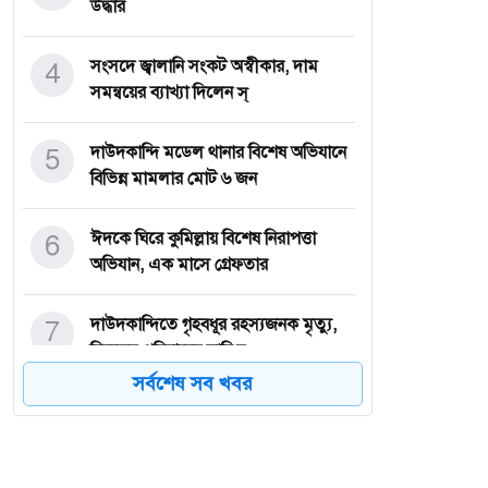
উদ্ধার
4
সংসদে জ্বালানি সংকট অস্বীকার, দাম
সমন্বয়ের ব্যাখ্যা দিলেন স্
5
দাউদকান্দি মডেল থানার বিশেষ অভিযানে
বিভিন্ন মামলার মোট ৬ জন
6
ঈদকে ঘিরে কুমিল্লায় বিশেষ নিরাপত্তা
অভিযান, এক মাসে গ্রেফতার
7
দাউদকান্দিতে গৃহবধূর রহস্যজনক মৃত্যু,
নিহতের পরিবারের দাবি হ
সর্বশেষ সব খবর
8
কুবিতে বর্ণাঢ্য আয়োজনে পহেলা বৈশাখ
উদযাপন, উৎসবে মুখর পুরো ক