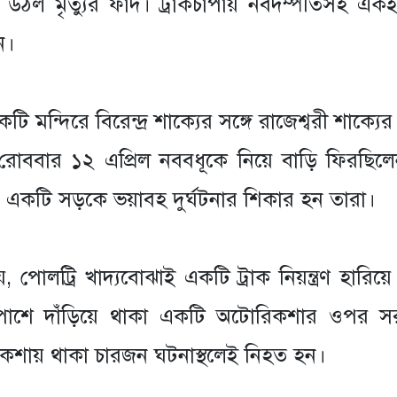
ে উঠল মৃত্যুর ফাঁদ। ট্রাকচাপায় নবদম্পতিসহ এক
ন।
ি মন্দিরে বিরেন্দ্র শাক্যের সঙ্গে রাজেশ্বরী শাক্যের 
রোববার ১২ এপ্রিল নববধূকে নিয়ে বাড়ি ফিরছিল
 একটি সড়কে ভয়াবহ দুর্ঘটনার শিকার হন তারা।
 যায়, পোলট্রি খাদ্যবোঝাই একটি ট্রাক নিয়ন্ত্রণ হারিয়
শে দাঁড়িয়ে থাকা একটি অটোরিকশার ওপর স
িকশায় থাকা চারজন ঘটনাস্থলেই নিহত হন।