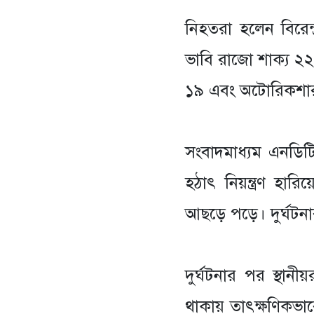
‎নিহতরা হলেন বিরেন্
ভাবি রাজো শাক্য ২২।
১৯ এবং অটোরিকশা
‎সংবাদমাধ্যম এনডিট
হঠাৎ নিয়ন্ত্রণ হার
আছড়ে পড়ে। দুর্ঘটন
‎দুর্ঘটনার পর স্থান
থাকায় তাৎক্ষণিকভা