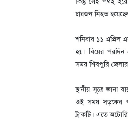
কিন্তু সেই পথই হয়
চারজন নিহত হয়েছে
‎শনিবার ১১ এপ্রিল একট
হয়। বিয়ের পরদিন 
সময় শিবপুরি জেলার
‎স্থানীয় সূত্রে জানা
ওই সময় সড়কের পা
ট্রাকটি। এতে অটোর