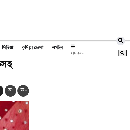
মিডিয়া
কুমিল্লা জেলা
লগইন
```
তিসহ
অ-
অ+