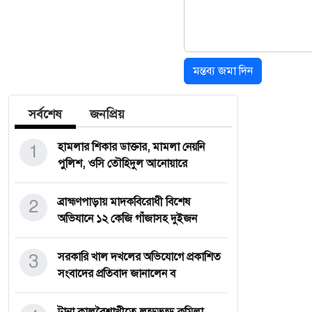
মন্তব্য জমা দিন
সর্বশেষ
জনপ্রিয়
1
হামলার শিকার ডাক্তার, মামলা নেয়নি
পুলিশ, ওসি তৌহিদুল আনোয়ারে
2
ব্রাহ্মণপাড়ায় মাদকবিরোধী বিশেষ
অভিযানে ১২ কেজি গাঁজাসহ দুইজন
3
সরকারি খাল দখলের অভিযোগে প্রকাশিত
সংবাদের প্রতিবাদ জানালেন ব
টানা কালবৈশাখীতে লন্ডভন্ড কুমিল্লা,