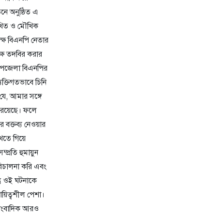
নে অনুষ্ঠিত এ
িখিত ও মৌখিক
্ষে বিএনপি নেতার
্ষে তদবির করার
ত।উপজেলা বিএনপির
যক্তিগতভাবে চিনি
যে, আমার সঙ্গে
 রয়েছে। ফলে
বক্তব্য নেওয়ার
খতে গিয়ে
রতি হুমায়ুন
রিচালনা করি এবং
তু ওই ঘটনাকে
য়িত্বশীল পেশা।
 সাংবাদিক আরও