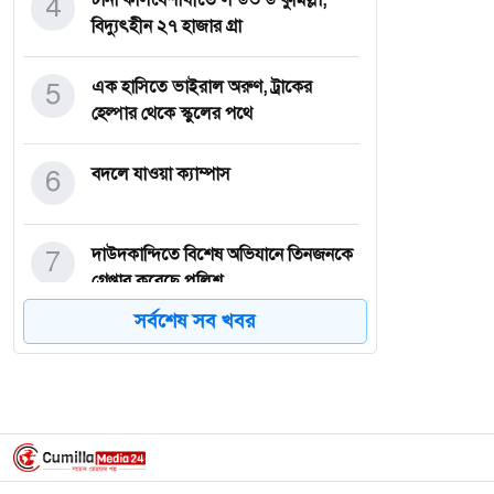
4
বিদ্যুৎহীন ২৭ হাজার গ্রা
5
এক হাসিতে ভাইরাল অরুণ, ট্রাকের
হেল্পার থেকে স্কুলের পথে
6
বদলে যাওয়া ক্যাম্পাস
7
দাউদকান্দিতে বিশেষ অভিযানে তিনজনকে
গ্রেপ্তার করেছে পুলিশ
সর্বশেষ সব খবর
8
বাগমারা বলিপদুয়া জজ বাড়ির মেয়ে
তাসফিয়া ট্যালেন্ট পুল বৃত্তি
9
অশালীন গান নিয়ে প্রকাশ্যে ক্ষমা চাইলেন
নোরা ফাতেহি