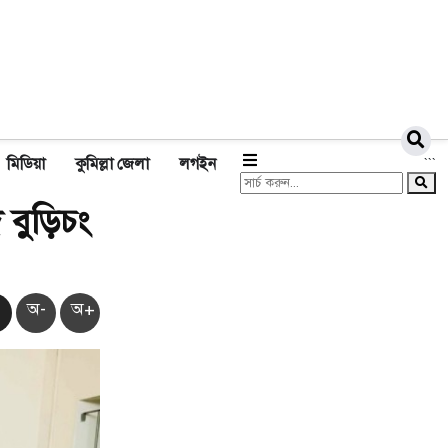
মিডিয়া
কুমিল্লা জেলা
লগইন
```
 বুড়িচং
অ-
অ+