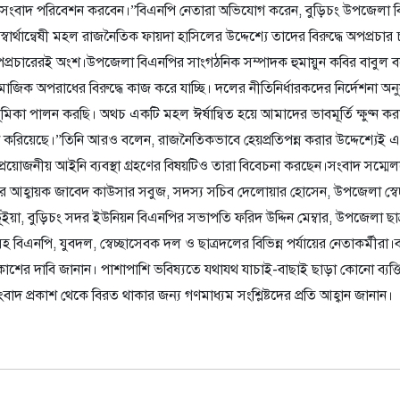
্গে সংবাদ পরিবেশন করবেন।”বিএনপি নেতারা অভিযোগ করেন, বুড়িচং উপজেলা 
্বার্থান্বেষী মহল রাজনৈতিক ফায়দা হাসিলের উদ্দেশ্যে তাদের বিরুদ্ধে অপপ্রচার
পপ্রচারেরই অংশ।উপজেলা বিএনপির সাংগঠনিক সম্পাদক হুমায়ুন কবির বাবুল
সামাজিক অপরাধের বিরুদ্ধে কাজ করে যাচ্ছি। দলের নীতিনির্ধারকদের নির্দেশনা অনু
ূমিকা পালন করছি। অথচ একটি মহল ঈর্ষান্বিত হয়ে আমাদের ভাবমূর্তি ক্ষুণ্ন করার
 করিয়েছে।”তিনি আরও বলেন, রাজনৈতিকভাবে হেয়প্রতিপন্ন করার উদ্দেশ্যেই 
ে প্রয়োজনীয় আইনি ব্যবস্থা গ্রহণের বিষয়টিও তারা বিবেচনা করছেন।সংবাদ সম্মে
র আহ্বায়ক জাবেদ কাউসার সবুজ, সদস্য সচিব দেলোয়ার হোসেন, উপজেলা স্ব
়া, বুড়িচং সদর ইউনিয়ন বিএনপির সভাপতি ফরিদ উদ্দিন মেম্বার, উপজেলা ছা
বিএনপি, যুবদল, স্বেচ্ছাসেবক দল ও ছাত্রদলের বিভিন্ন পর্যায়ের নেতাকর্মীরা।বক
কাশের দাবি জানান। পাশাপাশি ভবিষ্যতে যথাযথ যাচাই-বাছাই ছাড়া কোনো ব্যক্
সংবাদ প্রকাশ থেকে বিরত থাকার জন্য গণমাধ্যম সংশ্লিষ্টদের প্রতি আহ্বান জানান।