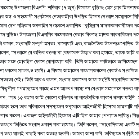
ন করেছে উপজেলা বিএনপি।শনিবার (৭ জুন) বিকেলে বুড়িচং প্রেস ক্লাব মিলনায়ত
র অঙ্গ ও সহযোগী সংগঠনের নেতাকর্মীরা উপস্থিত ছিলেন।সংবাদ সম্মেলনে ল
মার দেশ পত্রিকার অনলাইন সংস্করণে প্রকাশিত “কুমিল্লায় মাদককারবারীদের পক
দে বুড়িচং উপজেলা বিএনপির কয়েকজন নেতার বিরুদ্ধে মাদক কারবারিদের পক
 করেন, সংবাদটি সম্পূর্ণ অসত্য, বানোয়াট এবং রাজনৈতিক উদ্দেশ্যপ্রণোদি
, “সংবাদে যে ব্যক্তির বক্তব্য বা রেফারেন্স উল্লেখ করা হয়েছে, তাকে আমি ব্
তার সঙ্গে মোবাইল ফোনে যোগাযোগ করি। তিনি আমাকে স্পষ্টভাবে জানিয়েছেন 
 ধরনের সাক্ষাৎও হয়নি। এ বিষয়ে আমাদের কথোপকথনের রেকর্ডও সংরক্ষিত
সত্যতা নেই।”তিনি আরও বলেন, সংবাদ প্রকাশের আগে সংশ্লিষ্ট সাংবাদিক তাদের 
য়িত্বশীল গণমাধ্যমের কাছে এমন আচরণ কাম্য নয়।সংবাদ সম্মেলনে বক্তব্য রা
 “গত ১৫ বছরে আমি কোনো ব্যক্তিগত বা রাজনৈতিক কারণে থানায় যাইনি। সম্প্
় গ্রেপ্তার হলে তার পরিবারের সদস্যদের অনুরোধে আইনজীবী হিসেবে মামলাটি প
 লাভ করেন। একজন আইনজীবী হিসেবে এটি ছিল আমার পেশাগত দায়িত্ব। কিন্
 তথ্যের ভিত্তিতে সংবাদ প্রকাশ করা হয়েছে।”তিনি বলেন, “সাংবাদিকতা একটি দা
তথ্য যাচাই-বাছাই করা অত্যন্ত জরুরি। আমরা আশা করি, ভবিষ্যতে সংশ্লিষ্ট