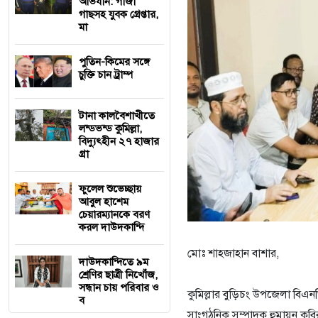
অভিযান: গাঁজা
গাছসহ যুবক গ্রেপ্তার,
মা
পুতিন-কিমের সঙ্গে
চুক্তি চান ট্রাম্প
টানা কালবৈশাখীতে
লন্ডভন্ড কুমিল্লা,
বিদ্যুৎহীন ২৭ হাজার
গ্রা
ফুলেল শুভেচ্ছায়
আবুল হাশেম
চেয়ারম্যানকে বরণ
করল দাউদকান্দি
মোঃ শাহজাহান বাশার,
দাউদকান্দিতে ৯ম
শ্রেণির ছাত্রী নিখোঁজ,
সন্ধান চায় পরিবার ও
কুমিল্লার বুড়িচং উপজেলা ব
ব
সাংগঠনিক সম্পাদক হুমায়ুন কবির