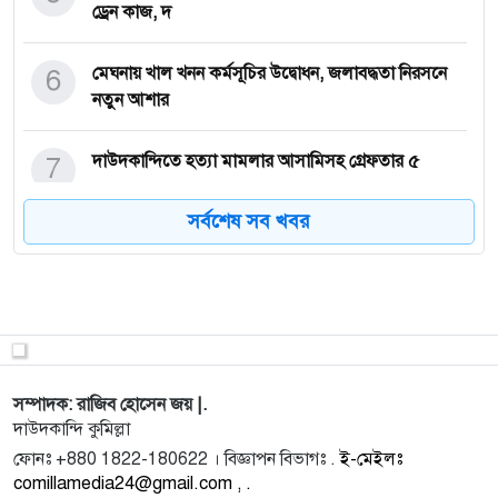
ড্রেন কাজ, দ
6
মেঘনায় খাল খনন কর্মসূচির উদ্বোধন, জলাবদ্ধতা নিরসনে
নতুন আশার
7
দাউদকান্দিতে হত্যা মামলার আসামিসহ গ্রেফতার ৫
সর্বশেষ সব খবর
8
ট্রাম্প ওয়াশিংটনে পৌঁছেছেন, প্রথম দিনেই সই করবেন
রেকর্ডসংখ্য
9
চামড়ার বাজারে ন্যায্য মূল্যের সংকট: সিন্ডিকেট নিয়ন্ত্রণে ক্ষ
সম্পাদক: রাজিব হোসেন জয় |.
10
ড্রাইভিং লাইসেন্স নবায়ন করতে গিয়ে জানলেন তিনি ‘মৃত’
দাউদকান্দি কুমিল্লা
ফোনঃ +880 1822-180622 । বিজ্ঞাপন বিভাগঃ .
ই-মেইলঃ
comillamedia24@gmail.com , .
ব্রাহ্মণপাড়ায় ‘মদিনার কাফেলা বাংলাদেশ’-এর উপজেলা