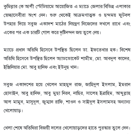
কুমিল্লার কে আলী স্টেডিয়ামে আয়োজিত এ ম্যাচে জেলার বিভিন্ন এলাকার
স্বেচ্ছাসেবীরা অংশ নেন। শুরু থেকেই আক্রমণাত্মক ও ছন্দময় ফুটবল
উপহার দিয়ে সবুজ একাদশ মাঠের নিয়ন্ত্রণ নিজেদের দখলে রাখে এবং
একের পর এক চারটি গোল করে দৃষ্টিনন্দন জয় তুলে নেয়।
ম্যাচে প্রধান অতিথি হিসেবে উপস্থিত ছিলেন ডা. ইফতেখার হক। বিশেষ
অতিথি হিসেবে উপস্থিত ছিলেন অ্যাডভোকেট শামীম, মো. আবদুল কাদের,
ইঞ্জিনিয়ার মো. আবু হানিফ এবং ইউনুছ খান।
সবুজ একাদশের হয়ে খেলেন মাহমুদ রাজ, জাহিদুল ইসলাম, ইমরান
হোসাইন, আবু হানিফ, আবু মুছা নিরব, নাছির, সালেহ ইব্রাহিম, আব্দুল্লাহ
আল মামুন, মাসুদুল, জুম্মান রাফি, শাওন ও সাইদুল ইসলামসহ অন্যান্য
খেলোয়াড়।
খেলা শেষে অতিথিরা বিজয়ী দলের খেলোয়াড়দের হাতে পুরস্কার তুলে দেন।