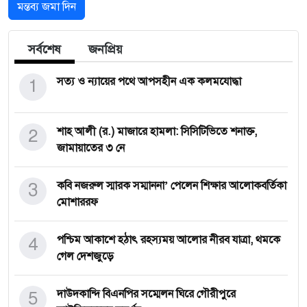
মন্তব্য জমা দিন
সর্বশেষ
জনপ্রিয়
1
সত্য ও ন্যায়ের পথে আপসহীন এক কলমযোদ্ধা
2
শাহ আলী (র.) মাজারে হামলা: সিসিটিভিতে শনাক্ত,
জামায়াতের ৩ নে
3
কবি নজরুল স্মারক সম্মাননা’ পেলেন শিক্ষার আলোকবর্তিকা
মোশাররফ
4
পশ্চিম আকাশে হঠাৎ রহস্যময় আলোর নীরব যাত্রা, থমকে
গেল দেশজুড়ে
5
দাউদকান্দি বিএনপির সম্মেলন ঘিরে গৌরীপুরে