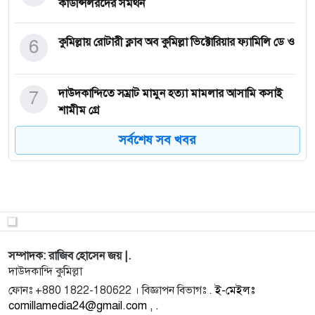
কাউন্সিলরদের সমর্থন
6
কুমিল্লায় রোটারী ক্লাব অব কুমিল্লা ভিক্টোরিয়ার ফ্যামিলি ডে ও
7
দাউদকান্দিতে সম্রাট মামুন হত্যা মামলার আসামি কসাই
শামীম গ্রে
সর্বশেষ সব খবর
8
কুমিল্লায় লবণবাহী ট্রাক থেকে প্রায় এক লক্ষ ইয়াবা উদ্ধার
9
দাউদকান্দিতে ফ্রি ফায়ার খেলায় বাধা দেওয়ায় স্বামীর
আত্মহত্যা
সম্পাদক: রাজিব হোসেন জয় |.
10
স্বার্থের সম্পর্ক নয়, নিঃস্বার্থ ভালোবাসার পক্ষেই সাংবাদিক ম
দাউদকান্দি কুমিল্লা
ফোনঃ +880 1822-180622 । বিজ্ঞাপন বিভাগঃ .
ই-মেইলঃ
comillamedia24@gmail.com , .
11
বুড়িচংয়ে তৃতীয় লিঙ্গের ব্যক্তিকে পেট্রোল ঢেলে হত্যার