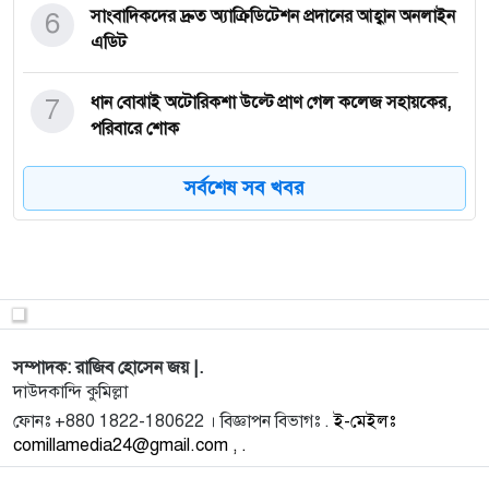
6
সাংবাদিকদের দ্রুত অ্যাক্রিডিটেশন প্রদানের আহ্বান অনলাইন
এডিট
7
ধান বোঝাই অটোরিকশা উল্টে প্রাণ গেল কলেজ সহায়কের,
পরিবারে শোক
সর্বশেষ সব খবর
8
সংগ্রাম, নিষ্ঠা ও ভালোবাসার গল্প, প্রতিনিধি থেকে নির্বাহী
সম
9
কুমিল্লা উত্তর জেলা বিএনপির আহ্বায়ক আবুল হাশেমকে
শুভেচ্ছা জা
10
আসন্ন ইউপি নির্বাচন: বাকশীমূল ইউনিয়নে প্রার্থী হতে
সম্পাদক: রাজিব হোসেন জয় |.
আগ্রহী স
দাউদকান্দি কুমিল্লা
ফোনঃ +880 1822-180622 । বিজ্ঞাপন বিভাগঃ .
ই-মেইলঃ
comillamedia24@gmail.com , .
11
কুমিল্লায় পুলিশের অভিযানে ৩৩ কেজি গাঁজাসহ আটক ২