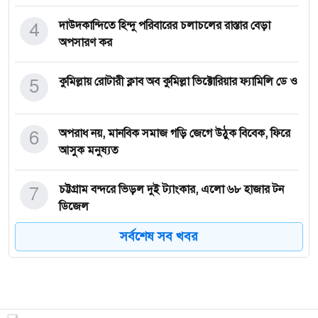
4
দাউদকান্দিতে হিন্দু পরিবারের চলাচলের রাস্তার বেড়া
অপসারণ কর
5
কুমিল্লায় রোটারী ক্লাব অব কুমিল্লা ভিক্টোরিয়ার ফ্যামিলি ডে ও
6
অপরাধ নয়, মানবিক সমাজ গড়ি জেগে উঠুক বিবেক, ফিরে
আসুক মনুষ্যত
7
চট্টগ্রাম বন্দরে ভিড়ল দুই ট্যাংকার, এলো ৬৮ হাজার টন
ডিজেল
সর্বশেষ সব খবর
8
প্রধানমন্ত্রী তারেক রহমানের চিঠি কেন পেয়েছিলেন পূর্ণিমা
9
এক রাতেই নিভে গেল পাঁচ প্রাণ, গাজীপুরের সেই বাড়িতে
শুধু রক্ত