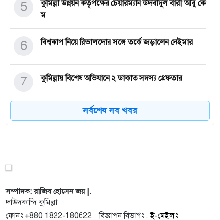
5
কুমিল্লা উন্নয়ন কর্তৃপক্ষের চেয়ারম্যান উদবাদুল বারী আবু কে
ম
6
বিশ্বকাপ নিয়ে রিভালদোর সঙ্গে তর্কে জড়ালেন নেইমার
7
কুমিল্লায় বিশেষ অভিযানে ২ ডাকাত সদস্য গ্রেফতার
সর্বশেষ সব খবর
8
দাউদকান্দি উপজেলা পরিষদের ‘পায়রা ভবন’ উধাও, প্রশ্নের
মুখে ইউ
9
কুমিল্লা সদর দক্ষিণে জ্বালানি তেল অনিয়ম এর অভিযান, দুই
প্রতি
সম্পাদক: রাজিব হোসেন জয় |.
10
কুমিল্লা শহরের প্রবেশপথে সড়কে অবৈধ পার্কিং ও
দাউদকান্দি কুমিল্লা
নির্মাণসামগ্রী
ফোনঃ +880 1822-180622 । বিজ্ঞাপন বিভাগঃ .
ই-মেইলঃ