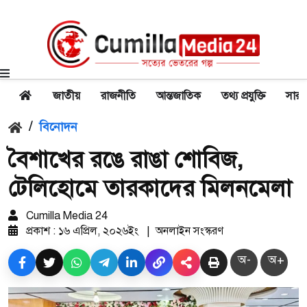
জাতীয়
রাজনীতি
আন্তজাতিক
তথ্য প্রযুক্তি
সারা
/
বিনোদন
বৈশাখের রঙে রাঙা শোবিজ,
টেলিহোমে তারকাদের মিলনমেলা
Cumilla Media 24
প্রকাশ : ১৬ এপ্রিল, ২০২৬ইং
|
অনলাইন সংস্করণ
অ-
অ+