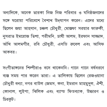
অন্যদিকে, অনেক তারকা নিজ নিজ পরিবার ও ঘনিষ্ঠজনদের
সঙ্গে ঘরোয়া পরিবেশে বৈশাখ উদ্‌যাপন করেন। এদের মধ্যে
ছিলেন জয়া আহসান, চঞ্চল চৌধুরী, মোস্তফা সরয়ার ফারুকী,
নুসরাত ইমরোজ তিশা, পরীমনি, চাষী আলম, ইরফান সাজ্জাদ,
আঁখি আলমগীর, রবি চৌধুরী, এসডি রুবেল এবং আসিফ
আকবর।
সংগীতাঙ্গনের শিল্পীরাও বসে থাকেননি। গানে গানে বর্ষবরণে
ব্যস্ত সময় পার করেন তারা। এ তালিকায় ছিলেন রেজওয়ানা
চৌধুরী বন্যা, নগর বাউল জেমস, কনা, ইমরান মাহমুদুল, ঐশী,
কোনাল, লুইপা, ঝিলিক এবং ব্যান্ড ফিডব্যাক, উচ্চারণ ও
চিরকুট।