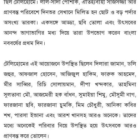
ছিল টেলিহোমে। লাল-সাদা পোশাক, ঐতিহ্যবাহী সাজসজ্জা আর
প্রাণবন্ত পরিবেশে দিনভর সেখানে মিলিত হন ছোট ও বড় পর্দার
অসংখ্য তারকা। একসঙ্গে আড্ডা, ছবি তোলা এবং উৎসবের
আনন্দ ভাগাভাগির মধ্য দিয়ে তারা উপভোগ করেন বাংলা
নববর্ষের প্রথম দিন।
টেলিহোমের এই আয়োজনে উপস্থিত ছিলেন দিলারা জামান, ডলি
জহুর, আফজাল হোসেন, আজিজুল হাকিম, ফারুক আহমেদ,
মীর সাব্বির, রিচি সোলায়মান, দীপা খন্দকার, তাহমিনা
সুলতানা মৌ, আজমেরী হক বাঁধন, সুমাইয়া শিমু, মৌসুমী নাগ,
ফারজানা ছবি, ফারজানা চুমকি, মিম চৌধুরী, আনিকা কবির
শখ, পারসা ইভানা এবং আরশ খানসহ আরও অনেকে। তাদের
মধ্যে অনেকেই পরিবার নিয়ে উপস্থিত হয়ে উৎসবকে আরও
প্রাণবন্ত করে তোলেন।