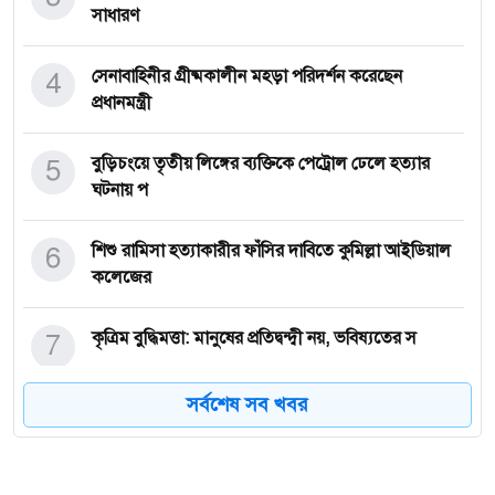
সাধারণ
4
সেনাবাহিনীর গ্রীষ্মকালীন মহড়া পরিদর্শন করেছেন
প্রধানমন্ত্রী
5
বুড়িচংয়ে তৃতীয় লিঙ্গের ব্যক্তিকে পেট্রোল ঢেলে হত্যার
ঘটনায় প
6
শিশু রামিসা হত্যাকারীর ফাঁসির দাবিতে কুমিল্লা আইডিয়াল
কলেজের
7
কৃত্রিম বুদ্ধিমত্তা: মানুষের প্রতিদ্বন্দ্বী নয়, ভবিষ্যতের স
সর্বশেষ সব খবর
8
আত্ম-উপলব্ধিতেই প্রকাশ পায় বিচক্ষণতায় -শাহজাহান
বাশার