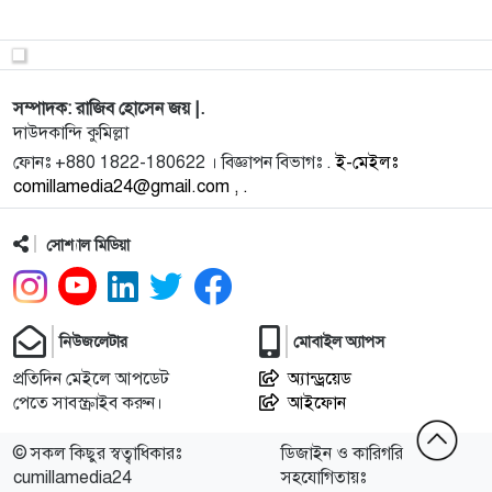
9
কুমিল্লার দাউদকান্দিতে পৌরসভার ৪৩ কোটি টাকার বাজেট
ঘোষণা
সম্পাদক: রাজিব হোসেন জয় |.
10
সিঙ্গাপুর থেকে পার্থগামী ফ্লাইটে নারী যাত্রীকে যৌন নির্যাতনে
দাউদকান্দি কুমিল্লা
ফোনঃ +880 1822-180622 । বিজ্ঞাপন বিভাগঃ .
ই-মেইলঃ
comillamedia24@gmail.com , .
11
দাউদকান্দিতে আব্দুল্লাহ আল রয়েলের বিরুদ্ধে ‘মিথ্যা
মামলা ও
সোশ্যাল মিডিয়া
12
হোমনায় ক্রয়কৃত জমি দখলের অপচেষ্টা ও প্রাণনাশের
হুমকির অভিযোগ
নিউজলেটার
মোবাইল অ্যাপস
13
দাউদকান্দিতে ইসলামী ব্যাংকিং ধ্বংসের ষড়যন্ত্রের প্রতিবাদে
প্রতিদিন মেইলে আপডেট
অ্যান্ড্রয়েড
মা
পেতে সাবস্ক্রাইব করুন।
আইফোন
© সকল কিছুর স্বত্বাধিকারঃ
ডিজাইন ও কারিগরি
14
অতীতের রাষ্ট্রপরিচালকেরা দুর্নীতি করে আঙুল ফুলে বটগাছ
cumillamedia24
সহযোগিতায়ঃ
হয়েছেন