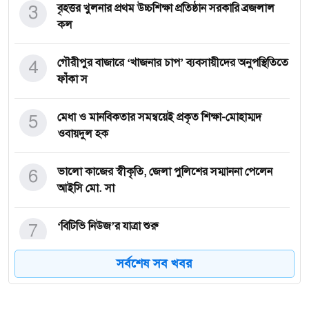
3
বৃহত্তর খুলনার প্রথম উচ্চশিক্ষা প্রতিষ্ঠান সরকারি ব্রজলাল
কল
4
গৌরীপুর বাজারে ‘খাজনার চাপ’ ব্যবসায়ীদের অনুপস্থিতিতে
ফাঁকা স
5
মেধা ও মানবিকতার সমন্বয়েই প্রকৃত শিক্ষা-মোহাম্মদ
ওবায়দুল হক
6
ভালো কাজের স্বীকৃতি, জেলা পুলিশের সম্মাননা পেলেন
আইসি মো. সা
7
‘বিটিভি নিউজ’র যাত্রা শুরু
সর্বশেষ সব খবর
8
শহিদ নগর এমএ জলিল উচ্চ বিদ্যালয়ের এডহক কমিটির
প্রথম সভা অনুষ