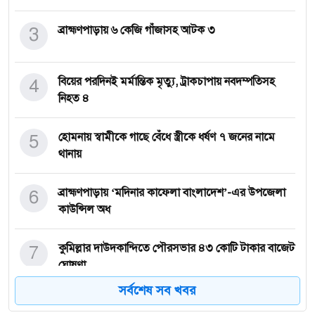
3
ব্রাহ্মণপাড়ায় ৬ কেজি গাঁজাসহ আটক ৩
4
বিয়ের পরদিনই মর্মান্তিক মৃত্যু, ট্রাকচাপায় নবদম্পতিসহ
নিহত ৪
5
হোমনায় স্বামীকে গাছে বেঁধে স্ত্রীকে ধর্ষণ ৭ জনের নামে
থানায়
6
ব্রাহ্মণপাড়ায় ‘মদিনার কাফেলা বাংলাদেশ’-এর উপজেলা
কাউন্সিল অধ
7
কুমিল্লার দাউদকান্দিতে পৌরসভার ৪৩ কোটি টাকার বাজেট
ঘোষণা
সর্বশেষ সব খবর
8
কুমেক হাসপাতালকে ১,০০০ শয্যায় উন্নীত করতে