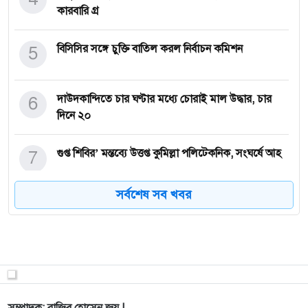
কারবারি গ্র
5
বিসিসির সঙ্গে চুক্তি বাতিল করল নির্বাচন কমিশন
6
দাউদকান্দিতে চার ঘণ্টার মধ্যে চোরাই মাল উদ্ধার, চার
দিনে ২০
7
গুপ্ত শিবির’ মন্তব্যে উত্তপ্ত কুমিল্লা পলিটেকনিক, সংঘর্ষে আহ
সর্বশেষ সব খবর
8
অতীতের রাষ্ট্রপরিচালকেরা দুর্নীতি করে আঙুল ফুলে বটগাছ
হয়েছেন
9
সংসদে জ্বালানি সংকট অস্বীকার, দাম সমন্বয়ের ব্যাখ্যা
দিলেন স্
সম্পাদক: রাজিব হোসেন জয় |.