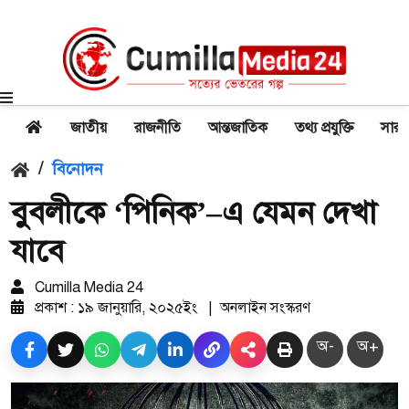
জাতীয়
রাজনীতি
আন্তজাতিক
তথ্য প্রযুক্তি
সারা
/
বিনোদন
বুবলীকে ‘পিনিক’–এ যেমন দেখা
যাবে
Cumilla Media 24
প্রকাশ : ১৯ জানুয়ারি, ২০২৫ইং
|
অনলাইন সংস্করণ
অ-
অ+