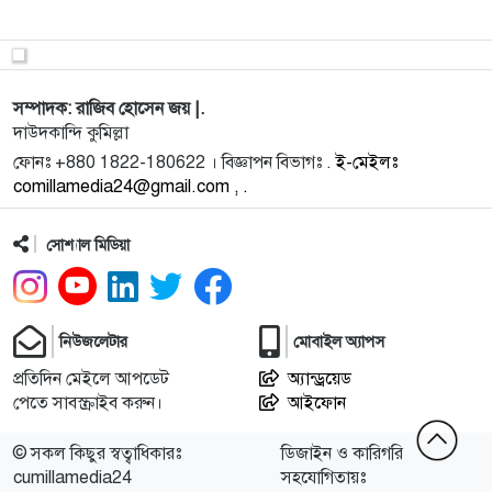
9
বরিশালে এক নবজাতককে ৩ দিন ধরে পাওয়া যাচ্ছে না,
মায়ের বিরুদ্ধ
সম্পাদক: রাজিব হোসেন জয় |.
10
স্ত্রীর কবর খুঁড়তেই চমক, ২৪ বছর পর মিলল স্বামীর অক্ষত
দাউদকান্দি কুমিল্লা
মরদেহ
ফোনঃ +880 1822-180622 । বিজ্ঞাপন বিভাগঃ .
ই-মেইলঃ
comillamedia24@gmail.com , .
11
রমজান উপলক্ষে আরটিভির হিফজুল কোরআন
প্রতিযোগিতার সিলেকশন রাউন
সোশ্যাল মিডিয়া
12
ব্রাহ্মণপাড়ায় ৬ কেজি গাঁজাসহ আটক ৩
নিউজলেটার
মোবাইল অ্যাপস
13
কুমিল্লাকে বিভাগ করার আশ্বাস-প্রধানমন্ত্রী
প্রতিদিন মেইলে আপডেট
অ্যান্ড্রয়েড
পেতে সাবস্ক্রাইব করুন।
আইফোন
14
দাউদকান্দিতে গৃহবধূর রহস্যজনক মৃত্যু, নিহতের পরিবারের
© সকল কিছুর স্বত্বাধিকারঃ
ডিজাইন ও কারিগরি
দাবি হ
cumillamedia24
সহযোগিতায়ঃ