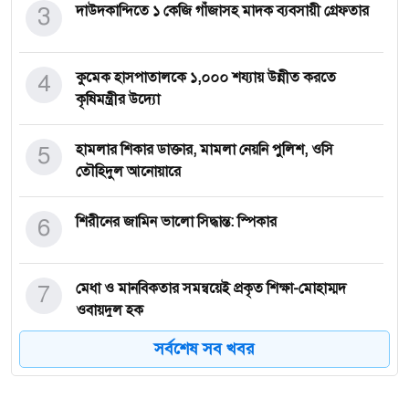
3
দাউদকান্দিতে ১ কেজি গাঁজাসহ মাদক ব্যবসায়ী গ্রেফতার
4
কুমেক হাসপাতালকে ১,০০০ শয্যায় উন্নীত করতে
কৃষিমন্ত্রীর উদ্যো
5
হামলার শিকার ডাক্তার, মামলা নেয়নি পুলিশ, ওসি
তৌহিদুল আনোয়ারে
6
শিরীনের জামিন ভালো সিদ্ধান্ত: স্পিকার
7
মেধা ও মানবিকতার সমন্বয়েই প্রকৃত শিক্ষা-মোহাম্মদ
ওবায়দুল হক
সর্বশেষ সব খবর
8
দাউদকান্দিতে ভয়াবহ সড়ক দুর্ঘটনা: ট্রাক উল্টে ৭ নিহত,
আহত ৬