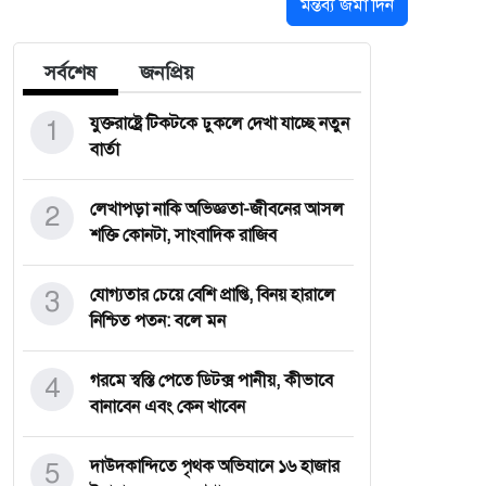
মন্তব্য জমা দিন
সর্বশেষ
জনপ্রিয়
1
যুক্তরাষ্ট্রে টিকটকে ঢুকলে দেখা যাচ্ছে নতুন
বার্তা
2
লেখাপড়া নাকি অভিজ্ঞতা-জীবনের আসল
শক্তি কোনটা, সাংবাদিক রাজিব
3
যোগ্যতার চেয়ে বেশি প্রাপ্তি, বিনয় হারালে
নিশ্চিত পতন: বলে মন
4
গরমে স্বস্তি পেতে ডিটক্স পানীয়, কীভাবে
বানাবেন এবং কেন খাবেন
5
দাউদকান্দিতে পৃথক অভিযানে ১৬ হাজার