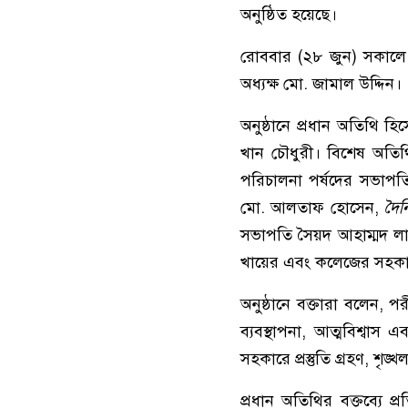
অনুষ্ঠিত হয়েছে।
রোববার (২৮ জুন) সকালে 
অধ্যক্ষ
মো. জামাল উদ্দিন
।
অনুষ্ঠানে প্রধান অতিথি হি
খান চৌধুরী
। বিশেষ অতিথ
পরিচালনা পর্ষদের সভাপ
মো. আলতাফ হোসেন
,
দৈন
সভাপতি
সৈয়দ আহাম্মদ ল
খায়ের
এবং কলেজের সহকা
অনুষ্ঠানে বক্তারা বলেন, প
ব্যবস্থাপনা, আত্মবিশ্বাস
সহকারে প্রস্তুতি গ্রহণ, শৃ
প্রধান অতিথির বক্তব্যে প্রত