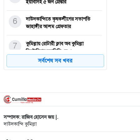
ইয়াবাসহ ৫ জন গ্রেপ্তার
6
দাউদকান্দিতে কৃষকলীগের সভাপতি
জাহাঙ্গীর আলম গ্রেফতার
7
কুমিল্লায় রোটারী ক্লাব অব কুমিল্লা
ভিক্টোরিয়ার ফ্যামিলি ডে ও
সর্বশেষ সব খবর
8
দাউদকান্দিতে ইউনিক বাসে অভিযান, ১৮
কেজি গাঁজাসহ আটক ২
9
দাউদকান্দিতে ভয়াবহ সড়ক দুর্ঘটনা: ট্রাক
উল্টে ৭ নিহত, আহত ৬
সম্পাদক: রাজিব হোসেন জয় |.
10
শিক্ষাপ্রতিষ্ঠানে ‘গোপন রাজনীতি’ নিষিদ্ধের
দাউদকান্দি কুমিল্লা
দাবি জানাল ছাত্রদ