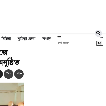
মিডিয়া
কুমিল্লা জেলা
লগইন
```
েজে
ুষ্ঠিত
অ-
অ+