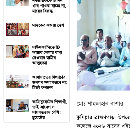
নবজাতককে ৩ দিন
ধরে পাওয়া যাচ্ছে না,
মায়ের বিরুদ্ধ
মাদকের কব্জায় দেশ
দাউদকান্দিতে ফ্রি
ফায়ার খেলায় বাধা
দেওয়ায় স্বামীর
আত্মহত্যা
জামায়াতের মিথ্যাচার
জনগণ ক্ষমা করবে না:
মির্জা ফখরুল
আমি চুয়েটের শিক্ষার্থী,
মোঃ শাহজাহান বাশার
তাই আবেগ ও
দায়বদ্ধতাও বেশি :
কুমিল্লার ব্রাহ্মণপাড়া উপ
চুয়েটের
কলেজে
২০২৬ সালের এইচএস