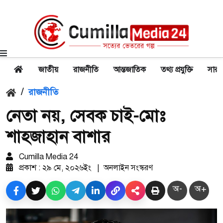
জাতীয়
রাজনীতি
আন্তজাতিক
তথ্য প্রযুক্তি
সারা
/
রাজনীতি
নেতা নয়, সেবক চাই-মোঃ
শাহজাহান বাশার
Cumilla Media 24
প্রকাশ : ২৯ মে, ২০২৬ইং
|
অনলাইন সংস্করণ
অ-
অ+