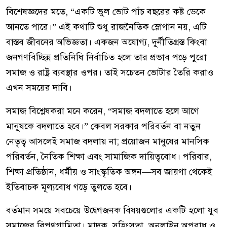
বিশেষজ্ঞদের মতে, “একটি ভুল ভোট পাঁচ বছরের কষ্ট ডেকে
আনতে পারে।” এই কথাটি শুধু রাজনৈতিক স্লোগান নয়, এটি
বাস্তব জীবনের অভিজ্ঞতা। একজন অযোগ্য, দুর্নীতিগ্রস্ত কিংবা
জনগণবিচ্ছিন্ন প্রতিনিধি নির্বাচিত হলে তার প্রভাব পড়ে পুরো
সমাজ ও রাষ্ট্র ব্যবস্থার ওপর। তাই সচেতন ভোটার তৈরি করাও
এখন সময়ের দাবি।
সমাজ বিশ্লেষকরা মনে করেন, “সমাজ বদলাতে হলে আগে
মানুষকে বদলাতে হবে।” কেবল সরকার পরিবর্তন বা নতুন
নেতৃত্ব আসলেই সমাজ বদলায় না; প্রয়োজন মানুষের মানসিক
পরিবর্তন, নৈতিক শিক্ষা এবং সামাজিক দায়িত্ববোধ। পরিবার,
শিক্ষা প্রতিষ্ঠান, ধর্মীয় ও সাংস্কৃতিক অঙ্গন—সব জায়গা থেকেই
ইতিবাচক মূল্যবোধ গড়ে তুলতে হবে।
বর্তমান সময়ে সবচেয়ে উদ্বেগজনক বিষয়গুলোর একটি হলো যুব
সমাজের বিপথগামিতা। মাদক, সহিংসতা, অনলাইন অপরাধ ও