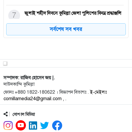
7
জুলাই শহীদ দিবসে কুমিল্লা জেলা পুলিশের বিনম্র শ্রদ্ধাঞ্জলি
সর্বশেষ সব খবর
8
সংস্কার কমিশনে ২২ দফা সংস্কার প্রস্তাবনা দিলো মুক্ত
গণমাধ্য
9
সাংবাদিকতা পেশায় রাজনৈতিক দলবাজি বন্ধ করা দরকার:
সংস্কার কমি
সম্পাদক: রাজিব হোসেন জয় |.
10
সাংবাদিক মনির হোসেনের বিরুদ্ধে ‘মিথ্যা মামলা’র
দাউদকান্দি কুমিল্লা
অভিযোগে সংবাদ
ফোনঃ +880 1822-180622 । বিজ্ঞাপন বিভাগঃ .
ই-মেইলঃ
comillamedia24@gmail.com , .
11
কুমিল্লায় হাইওয়ে পুলিশের ওপর হামলায় গ্রেপ্তার ১৯
সোশ্যাল মিডিয়া
12
দাউদকান্দিতে নিষিদ্ধ ঘোষিত আওয়ামী লীগের ঝটিকা