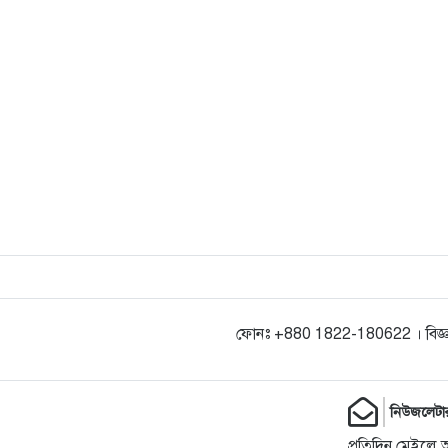
ফোনঃ +880 1822-180622 । বিজ্ঞ
নিউজলেটা
প্রতিদিন মেইলে 