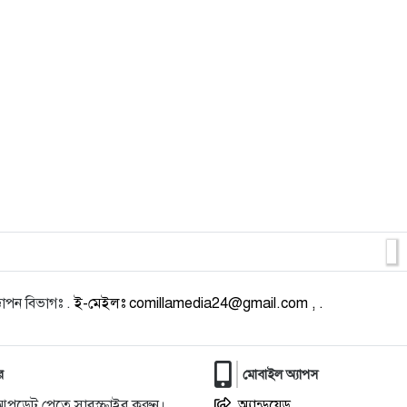
াপন বিভাগঃ .
ই-মেইলঃ comillamedia24@gmail.com , .
র
মোবাইল অ্যাপস
আপডেট পেতে সাবস্ক্রাইব করুন।
অ্যান্ড্রয়েড