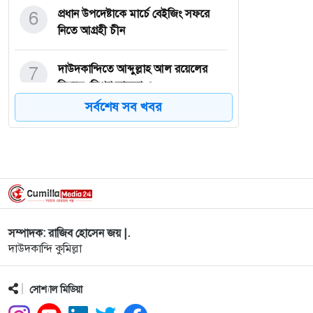
6
প্রধান উপদেষ্টাকে মার্চে বেইজিং সফরে
নিতে আগ্রহী চীন
7
দাউদকান্দিতে আব্দুল্লাহ আল রয়েলের
বিরুদ্ধে ‘মিথ্যা মামলা ও
সর্বশেষ সব খবর
8
সাংবাদিকতা পেশায় রাজনৈতিক দলবাজি
বন্ধ করা দরকার: সংস্কার কমি
9
কুমিল্লায় রোটারী ক্লাব অব কুমিল্লা
ভিক্টোরিয়ার ফ্যামিলি ডে ও
সম্পাদক: রাজিব হোসেন জয় |.
10
৪৩তম বিসিএসের ২২৭ জনের প্রজ্ঞাপন
দাউদকান্দি কুমিল্লা
হয়নি এখনো, রোববারের মধ্যে প
11
শ্রমবাজারের নতুন দিগন্ত ও কৌশলগত
সোশ্যাল মিডিয়া
অংশীদারত্ব-তারেক–আনোয়ার ঐতি