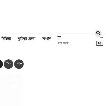
মিডিয়া
কুমিল্লা জেলা
লগইন
```
অ-
অ+