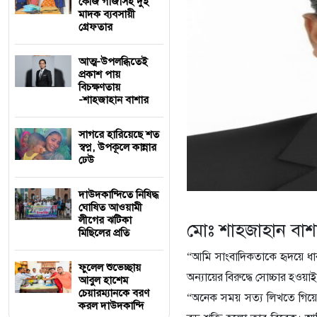
কেজি গাঁজাসহ দুই
মাদক ব্যবসায়ী
গ্রেফতার
আত্ম-উপলব্ধিতেই
প্রকাশ পায়
বিচক্ষণতায়
-শাহজাহান বাশার
সাগরে হারিয়েছে শত
স্বপ্ন, উপকূলে কান্নার
ঢেউ
দাউদকান্দিতে নিষিদ্ধ
ঘোষিত আওয়ামী
লীগের ঝটিকা
মোঃ শাহজাহান বাশ
মিছিলের প্রতি
“আমি সাংবাদিকতাকে হৃদয়ে ধা
ফুলেল শুভেচ্ছায়
অন্যায়ের বিরুদ্ধে সোচ্চার হওয়
আবুল হাশেম
চেয়ারম্যানকে বরণ
“অনেক সময় সত্য লিখতে গিয়ে 
করল দাউদকান্দি