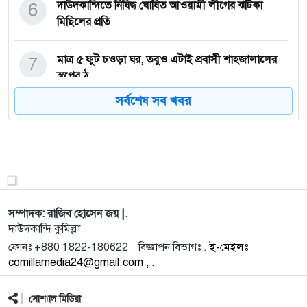
6
দাউদকান্দিতে নিষিদ্ধ ঘোষিত আওয়ামী লীগের ঝটিকা
মিছিলের প্রতি
7
মাত্র ৫ ফুট চওড়া ঘর, তবুও এটাই প্রবাসী শাহজালালের
স্বপ্নের ঠ
সর্বশেষ সব খবর
8
দাউদকান্দিতে ফ্রি ফায়ার খেলায় বাধা দেওয়ায় স্বামীর
আত্মহত্যা
9
বিশেষ অভিযানে ঢাকা জেলা ডিবির জালে ৫ মাদক
ব্যবসায়ী, উদ্ধার
সম্পাদক: রাজিব হোসেন জয় |.
10
দাউদকান্দিতে গৃহবধূর মৃত্যু: পরিকল্পিত হত্যার অভিযোগে
দাউদকান্দি কুমিল্লা
গ্রামব
ফোনঃ +880 1822-180622 । বিজ্ঞাপন বিভাগঃ .
ই-মেইলঃ
comillamedia24@gmail.com , .
11
ফুটবলার হতে চেয়েছিলেন নোরা ফাতেহি
সোশ্যাল মিডিয়া