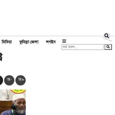
মিডিয়া
কুমিল্লা জেলা
লগইন
```
র
অ-
অ+