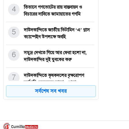
4
তিতাসে গণভোটের রায় বাস্তবায়ন ও
বিচারের দাবিতে জামায়াতের গণমি
5
দাউদকান্দিতে জাতীয় ভিটামিন ‘এ’ প্লাস
ক্যাম্পেইন উপলক্ষে অবহি
6
সমুদ্র দেখতে গিয়ে আর ফেরা হলো না,
দাউদকান্দির দুই যুবকের করু
7
দাউদকান্দিতে কৃষকদলের বৃক্ষরোপণ
কর্মসূচি, কৃষকদের মাঝে ৫ শতা
সর্বশেষ সব খবর
8
দাউদকান্দিতে পুলিশের পৃথক অভিযানে
ডাকাতি মামলার দুই আসামিসহ
9
ভোরের অভিযানে ব্রাহ্মণপাড়ায় গাঁজা
গাছসহ ১ যুবক আটক