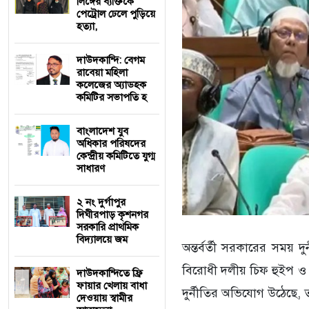
লিঙ্গের ব্যক্তিকে
পেট্রোল ঢেলে পুড়িয়ে
হত্যা,
দাউদকান্দি: বেগম
রাবেয়া মহিলা
কলেজের অ্যাডহক
কমিটির সভাপতি হ
বাংলাদেশ যুব
অধিকার পরিষদের
কেন্দ্রীয় কমিটিতে যুগ্ম
সাধারণ
২ নং দুর্গাপুর
দিঘীরপাড় কৃশনগর
সরকারি প্রাথমিক
বিদ্যালয়ে জম
অন্তর্বর্তী সরকারের সময় দ
বিরোধী দলীয় চিফ হুইপ ও 
দাউদকান্দিতে ফ্রি
ফায়ার খেলায় বাধা
দুর্নীতির অভিযোগ উঠেছে, ত
দেওয়ায় স্বামীর