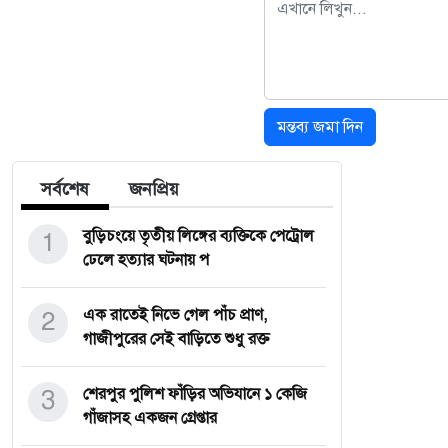
মন্তব্য জমা দিন
সর্বশেষ
জনপ্রিয়
1
বুড়িচংয়ে তৃতীয় লিঙ্গের ব্যক্তিকে পেট্রোল
ঢেলে হত্যার ঘটনায় প
2
এক রাতেই নিভে গেল পাঁচ প্রাণ,
গাজীপুরের সেই বাড়িতে শুধু রক্ত
3
শেরপুর পুলিশ ফাঁড়ির অভিযানে ১ কেজি
গাঁজাসহ একজন গ্রেপ্তার