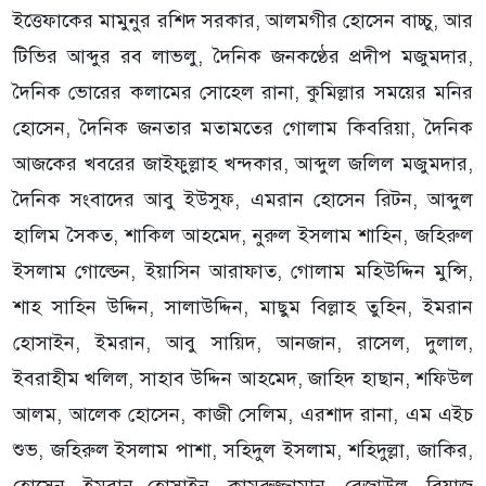
ইত্তেফাকের মামুনুর রশিদ সরকার, আলমগীর হোসেন বাচ্চু, আর
টিভির আব্দুর রব লাভলু, দৈনিক জনকণ্ঠের প্রদীপ মজুমদার,
দৈনিক ভোরের কলামের সোহেল রানা, কুমিল্লার সময়ের মনির
হোসেন, দৈনিক জনতার মতামতের গোলাম কিবরিয়া, দৈনিক
আজকের খবরের জাইফুল্লাহ খন্দকার, আব্দুল জলিল মজুমদার,
দৈনিক সংবাদের আবু ইউসুফ, এমরান হোসেন রিটন, আব্দুল
হালিম সৈকত, শাকিল আহমেদ, নুরুল ইসলাম শাহিন, জহিরুল
ইসলাম গোল্ডেন, ইয়াসিন আরাফাত, গোলাম মহিউদ্দিন মুন্সি,
শাহ সাহিন উদ্দিন, সালাউদ্দিন, মাছুম বিল্লাহ তুহিন, ইমরান
হোসাইন, ইমরান, আবু সায়িদ, আনজান, রাসেল, দুলাল,
ইবরাহীম খলিল, সাহাব উদ্দিন আহমেদ, জাহিদ হাছান, শফিউল
আলম, আলেক হোসেন, কাজী সেলিম, এরশাদ রানা, এম এইচ
শুভ, জহিরুল ইসলাম পাশা, সহিদুল ইসলাম, শহিদুল্লা, জাকির,
হোসেন, ইমরান হোসাইন, কামরুজ্জামান, রেজাউল, রিয়াজ