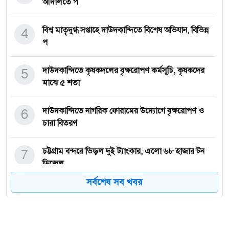
আদালতে প
4
বিশ্ব মাতৃদুগ্ধ সপ্তাহে দাউদকান্দিতে বিশেষ অভিযান, বিভিন্ন
প
5
দাউদকান্দিতে কৃষকদলের বৃক্ষরোপণ কর্মসূচি, কৃষকদের
মাঝে ৫ শতা
6
দাউদকান্দিতে নাগরিক ফোরামের উদ্যোগে বৃক্ষরোপণ ও
চারা বিতরণ
7
চট্টগ্রাম বন্দরে ভিড়ল দুই ট্যাংকার, এলো ৬৮ হাজার টন
ডিজেল
সর্বশেষ সব খবর
8
প্রাণনাশের হুমকি পেয়েছিলেন এই তারকারাও
দায়িত্বশীল নেতৃত্বে অপরাধ দমনে দৃশ্যমান অগ্রগতি—