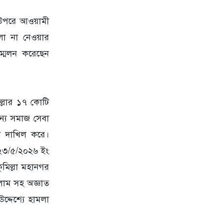
র উপরে আওয়ামী
লা না নেওয়ার
্মেলন করেছেন
িল্লার ১৭ কোটি
জন্য সমাজ সেবা
ন দাখিল করে।
 ২৩/৫/২০২৬ ইং
কুমিল্লা মহানগর
লাম সহ অজ্ঞাত
্দেশ্যে হামলা