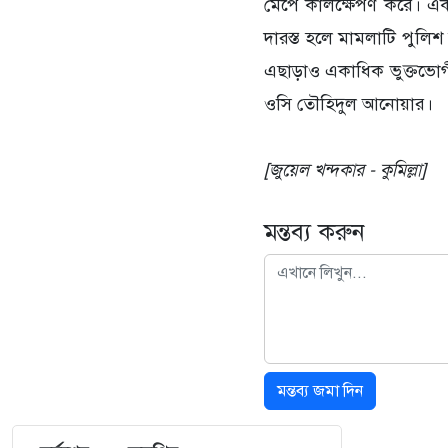
মেপে কালক্ষেপণ করে। এ
দারস্ত হলে মামলাটি পুলিশ
এছাড়াও একাধিক ভুক্তভোগ
ওসি তৌহিদুল আনোয়ার।
[জুয়েল খন্দকার - কুমিল্লা]
মন্তব্য করুন
মন্তব্য জমা দিন