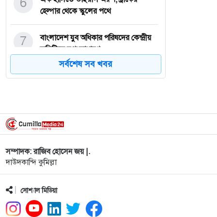
6
হেল্পার থেকে স্কুলের পথে
7
বাংলাদেশ যুব অধিকার পরিষদের কেন্দ্রীয়
কমিটিতে যুগ্ম সাধারণ
সর্বশেষ সব খবর
8
সরকার গ্রুপের টেবিল টেনিস টুর্নামেন্ট
সম্পন্ন, নতুন পরিকল্পন
9
সেনাবাহিনীর গ্রীষ্মকালীন মহড়া পরিদর্শন
করেছেন প্রধানমন্ত্রী
সম্পাদক: রাজিব হোসেন জয় |.
10
হোমনায় পুত্রবধূর আঘাতে গুরুতর আহত
দাউদকান্দি কুমিল্লা
বৃদ্ধা, হাসপাতালে মৃত্যুর
11
শাহ আলী (র.) মাজারে হামলা:
সোশ্যাল মিডিয়া
সিসিটিভিতে শনাক্ত, জামায়াতের ৩ নে