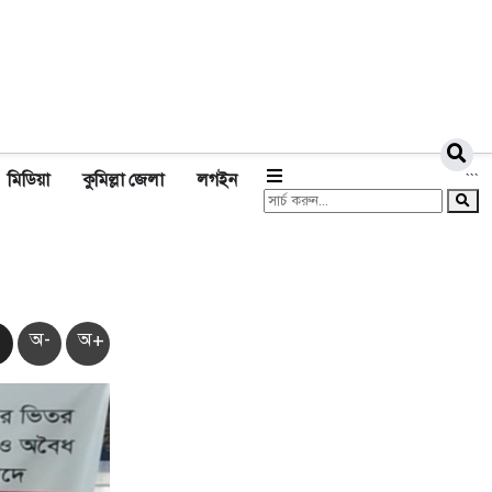
মিডিয়া
কুমিল্লা জেলা
লগইন
```
অ-
অ+