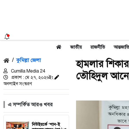
জাতীয়
রাজনীতি
আন্তজাত
/
কুমিল্লা জেলা
হামলার শিকার 
Cumilla Media 24
তৌহিদুল আনোয়
প্রকাশ : মে ২৭, ২০২৬ইং
অনলাইন সংস্করণ
এ সম্পর্কিত আরও খবর
নিউইয়র্কে ‘শান-ই