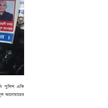
নি পুলিশ একি
িদুল আনোয়ারের