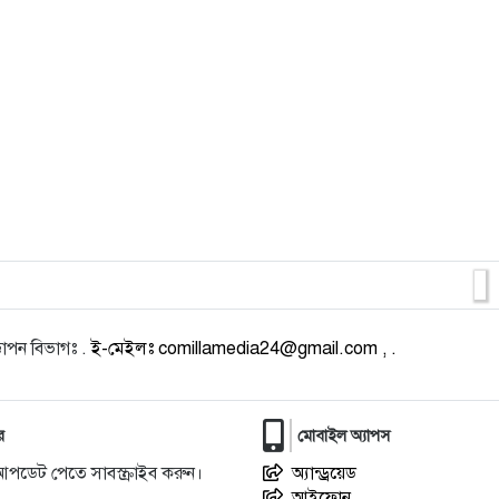
াপন বিভাগঃ .
ই-মেইলঃ comillamedia24@gmail.com , .
র
মোবাইল অ্যাপস
আপডেট পেতে সাবস্ক্রাইব করুন।
অ্যান্ড্রয়েড
আইফোন