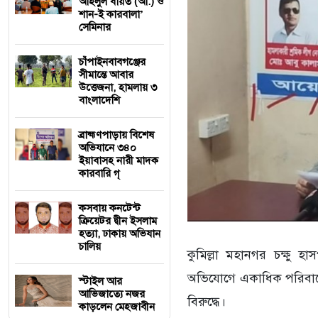
আহলুল বায়ত (আ.) ও
শান-ই কারবালা’
সেমিনার
চাঁপাইনবাবগঞ্জের
সীমান্তে আবার
উত্তেজনা, হামলায় ৩
বাংলাদেশি
ব্রাহ্মণপাড়ায় বিশেষ
অভিযানে ৩৪০
ইয়াবাসহ নারী মাদক
কারবারি গ্
কসবায় কনটেন্ট
ক্রিয়েটর দ্বীন ইসলাম
হত্যা, ঢাকায় অভিযান
চালিয়
কুমিল্লা মহানগর চক্ষু
অভিযোগে একাধিক পরিবারে
স্টাইল আর
আভিজাত্যে নজর
বিরুদ্ধে।
কাড়লেন মেহজাবীন