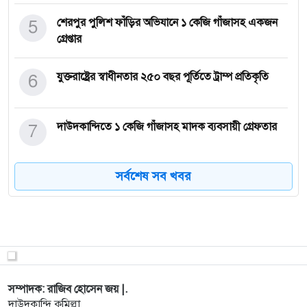
5
শেরপুর পুলিশ ফাঁড়ির অভিযানে ১ কেজি গাঁজাসহ একজন
গ্রেপ্তার
6
যুক্তরাষ্ট্রের স্বাধীনতার ২৫০ বছর পূর্তিতে ট্রাম্প প্রতিকৃতি
7
দাউদকান্দিতে ১ কেজি গাঁজাসহ মাদক ব্যবসায়ী গ্রেফতার
সর্বশেষ সব খবর
8
দাউদকান্দিতে চার ঘণ্টার মধ্যে চোরাই মাল উদ্ধার, চার
দিনে ২০
9
শ্রমবাজারের নতুন দিগন্ত ও কৌশলগত অংশীদারত্ব-
তারেক–আনোয়ার ঐতি
10
গোমতীর পানিতে ঝরল শিশুর প্রাণ, ৪ ঘণ্টা পর উদ্ধার
সম্পাদক: রাজিব হোসেন জয় |.
মাদ্রাসা শি
দাউদকান্দি কুমিল্লা